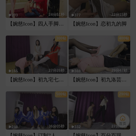
24分51秒
22分15秒
203
377
【婉慈Icon】四人手脚虐脸
【婉慈Icon】恋初九的脚
300钻
400钻
27分26秒
29分47秒
165
388
【婉慈Icon】初九宅七恋足和pov
【婉慈Icon】初九洛芸玩弄
500钻
290钻
首页
36分05秒
27分23秒
240
332
【婉慈Icon】订制7人校服坐脸羞辱
【婉慈Icon】百分百现场还原新人教学