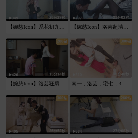
26分28秒
29分02秒
349
297
【婉慈Icon】系花初九骑马骑脖子
【婉慈Icon】洛芸超清牛奶黑丝
200钻
300钻
15分14秒
30分48秒
426
310
【婉慈Icon】洛芸狂扇家务奴耳光
南一，洛芸，宅七，3人白袜运动鞋调教
300钻
260钻
26分52秒
27分08秒
405
534