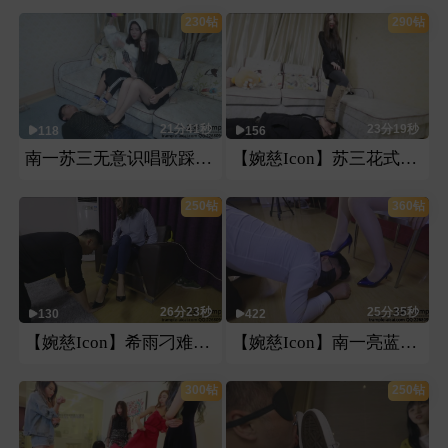
230钻
290钻
21分41秒
23分19秒
118
156
南一苏三无意识唱歌踩恋足
【婉慈Icon】苏三花式虐狗
250钻
360钻
26分23秒
25分35秒
130
422
【婉慈Icon】希雨刁难下属
【婉慈Icon】南一亮蓝色高跟，鞋跟虐乳，踢裆
300钻
250钻