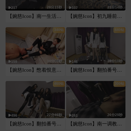
28分15秒
21分14秒
217
337
【婉慈Icon】南一生活化tj第二部（淡妆 素颜）
【婉慈Icon】初九睡前玩弄男友pov
340钻
440钻
34分08秒
30分10秒
159
146
【婉慈Icon】憋着恨意鞋跟踩
【婉慈Icon】翻拍番号片系列三人OL装第一部（双视角）
460钻
300钻
27分49秒
26分29秒
496
261
【婉慈Icon】翻拍番号片系列三人OL装第二部（双视角）
【婉慈Icon】南一调教（双视角）