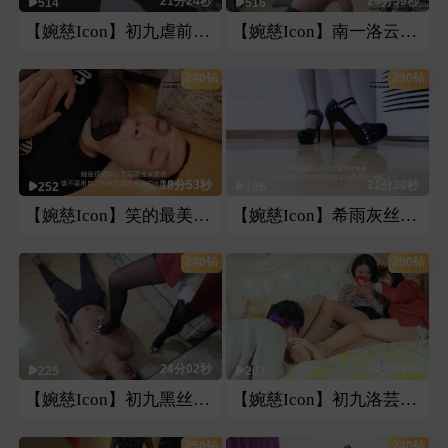
21分24秒
29分59秒
514
516
【婉慈Icon】初九虐前男友裆
【婉慈Icon】南一洛云刑 调戏
240钻
230钻
18分53秒
21分30秒
252
186
【婉慈Icon】笑的最美宅七踢踹坐
【婉慈Icon】希雨灰丝高跟pov第一视角
240钻
200钻
24分02秒
24分01秒
225
201
【婉慈Icon】初九黑丝恋足
【婉慈Icon】初九洛芸无意识舔脚
250钻
240钻