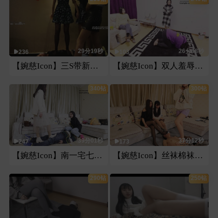
29分19秒
26分48秒
236
103
【婉慈Icon】三S带新人宅七开车
【婉慈Icon】双人羞辱女m
340钻
300钻
39分01秒
37分12秒
247
173
【婉慈Icon】南一宅七极限羞辱
【婉慈Icon】丝袜棉袜裸足恋足
290钻
250钻