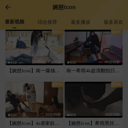
婉慈Icon
最新视频
综合推荐
最多播放
最多喜欢
300钻
480钻
27分28秒
40分32秒
818
935
【婉慈Icon】南一爆抽刑奴（大片第一部）
南一希雨4k超清翻拍日本番号片第一部
240钻
230钻
23分35秒
30分19秒
537
475
【婉慈Icon】4s虐家奴（此部视频有玉娘）
【婉慈Icon】希雨黑丝花式喂食羞辱