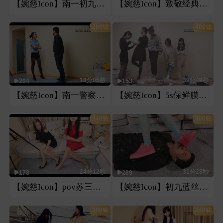
【婉慈Icon】南一初九暴力踢踹
【婉慈Icon】致敬经典曼捌多视角踢裆
200钻
400钻
18分05秒
39分49秒
204
153
【婉慈Icon】南一警察羞辱耳光
【婉慈Icon】5s保鲜膜包暴力踩踏
240钻
300钻
24分12秒
31分28秒
178
289
【婉慈Icon】pov苏三曼捌第一视角
【婉慈Icon】初九蓝丝恋足腿脚绞坐脸插嘴
300钻
240钻