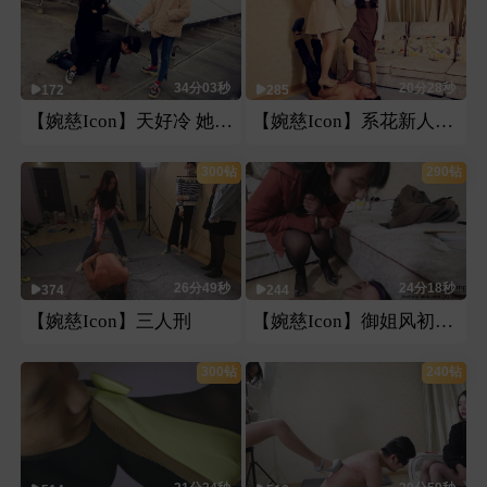
34分03秒
20分28秒
172
285
【婉慈Icon】天好冷 她更冷
【婉慈Icon】系花新人双s皮鞋高跟纯踩踏
300钻
290钻
26分49秒
24分18秒
374
244
【婉慈Icon】三人刑
【婉慈Icon】御姐风初九黑丝来袭
300钻
240钻