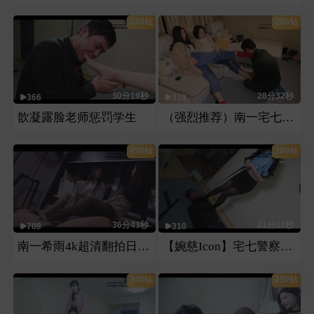
240钻
290钻
30分19秒
28分32秒
366
329
歆凝露脸老师惩罚学生
（强烈推荐）南一宅七棉袜裸足虐脸
450钻
200钻
36分43秒
21分31秒
708
310
南一希雨4k超清翻拍日本番号片第二部
【婉慈Icon】宅七警察审犯人
240钻
250钻